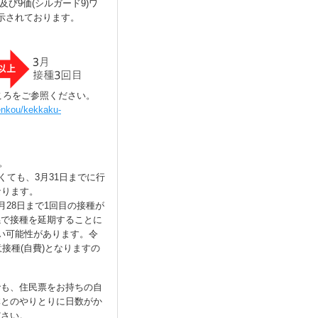
及び9価(シルガード9)ワ
示されております。
ところをご参照ください。
kenkou/kekkaku-
。
くても、3月31日までに行
なります。
月28日まで1回目の接種が
係で接種を延期することに
い可能性があります。令
接種(自費)となりますの
でも、住民票をお持ちの自
体とのやりとりに日数がか
ださい。