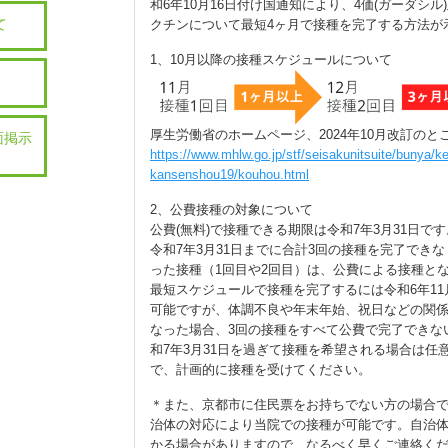
和6年10月16日付け国通知により、4価(ガーダシル)
て
クチンについて最短4ヶ月で接種を完了する方法が
1、10月以降の接種スケジュールについて
厚生労働省のホームページ、2024年10月改訂の
面掲示
https://www.mhlw.go.jp/stf/seisakunitsuite/bunya/
kansenshou19/kouhou.html
2、公費接種の対象について
公費(無料)で接種できる期限は令和7年3月31日です
令和7年3月31日までに合計3回の接種を完了できな
った接種（1回目や2回目）は、公費による接種と
最短スケジュールで接種を完了するには令和6年11
可能ですが、体調不良や年末年始、祝日などの関
なった場合、3回の接種をすべて公費で完了できな
和7年3月31日を過ぎて接種を希望される場合は任意
で、計画的に接種を受けてください。
＊また、京都市に住民票をお持ちでない方の場合
治体の対応により当院での接種が可能です。自治
かる場合がありますので、なるべく早くご連絡く